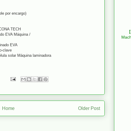
ble por encargo)
LICONA TECH
【B
nado EVA Máquina /
Mach
minado EVA
o-clave
élula solar Máquina laminadora
Home
Older Post