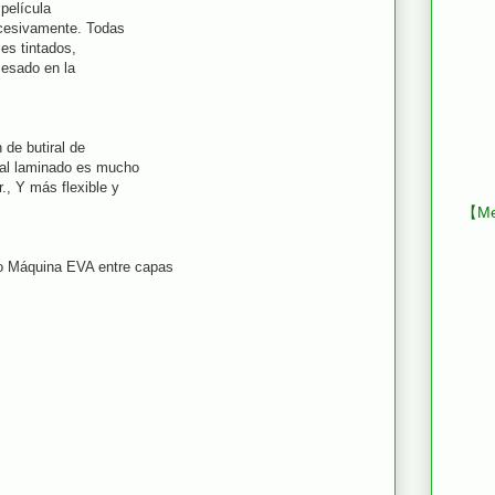
 película
sucesivamente. Todas
les tintados,
cesado en la
de butiral de
tal laminado es mucho
., Y más flexible y
【Mes
do Máquina EVA entre capas