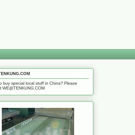
ENKUNG.COM
o buy special local stuff in China? Please
act WE@TENKUNG.COM