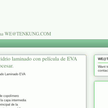
n China WE@TENKUNG.COM
idrio laminado con película de EVA
WE@T
ocesar.
Want t
cont
inado Laminado EVA
 de copolímero
 la capa intermedia
rincipal de la