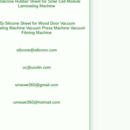
-Silicone Rubber Sheet for Solar Cell Module
Laminating Machine
(5)-Silicone Sheet for Wood Door Vacuum
ating Machine Vacuum Press Machine Vacuum
Filming Machine
silicone@siliconn.com
uc@ucolin.com
umewe360@gmail.com
umewe360@hotmail.com