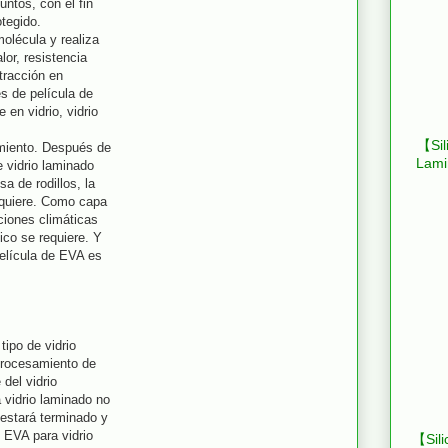
untos, con el fin
otegido.
olécula y realiza
lor, resistencia
 tracción en
es de película de
en vidrio, vidrio
【Sil
amiento. Después de
Lami
e vidrio laminado
a de rodillos, la
requiere. Como capa
ciones climáticas
ico se requiere. Y
elícula de EVA es
ipo de vidrio
 procesamiento de
 del vidrio
 vidrio laminado no
 estará terminado y
 EVA para vidrio
【Sili