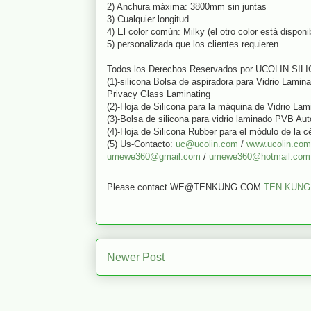
2) Anchura máxima: 3800mm sin juntas
3) Cualquier longitud
4) El color común: Milky (el otro color está disponi
5) personalizada que los clientes requieren
Todos los Derechos Reservados por UCOLIN SI
(1)-silicona Bolsa de aspiradora para Vidrio Lami
Privacy Glass Laminating
(2)-Hoja de Silicona para la máquina de Vidrio La
(3)-Bolsa de silicona para vidrio laminado PVB Aut
(4)-Hoja de Silicona Rubber para el módulo de la c
(5) Us-Contacto:
uc@ucolin.com
/
www.ucolin.com
umewe360@gmail.com
/
umewe360@hotmail.com
Please contact WE@TENKUNG.COM
TEN KUNG
Newer Post