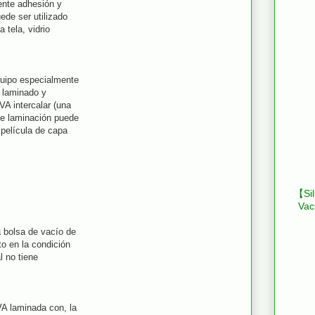
ente adhesión y
ede ser utilizado
a tela, vidrio
quipo especialmente
d laminado y
VA intercalar (una
de laminación puede
 película de capa
【Sil
Vac
a bolsa de vacío de
to en la condición
l no tiene
VA laminada con, la