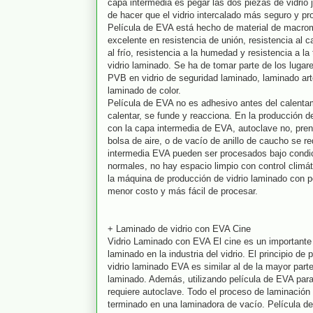
capa intermedia es pegar las dos piezas de vidrio j
de hacer que el vidrio intercalado más seguro y pr
Película de EVA está hecho de material de macrom
excelente en resistencia de unión, resistencia al ca
al frío, resistencia a la humedad y resistencia a la
vidrio laminado. Se ha de tomar parte de los lugar
PVB en vidrio de seguridad laminado, laminado arte 
laminado de color.
Película de EVA no es adhesivo antes del calent
calentar, se funde y reacciona. En la producción d
con la capa intermedia de EVA, autoclave no, prens
bolsa de aire, o de vacío de anillo de caucho se 
intermedia EVA pueden ser procesados ​​bajo condi
normales, no hay espacio limpio con control climát
la máquina de producción de vidrio laminado con p
menor costo y más fácil de procesar.
+ Laminado de vidrio con EVA Cine
Vidrio Laminado con EVA El cine es un importante t
laminado en la industria del vidrio. El principio de
vidrio laminado EVA es similar al de la mayor parte
laminado. Además, utilizando película de EVA para
requiere autoclave. Todo el proceso de laminación
terminado en una laminadora de vacío. Película de