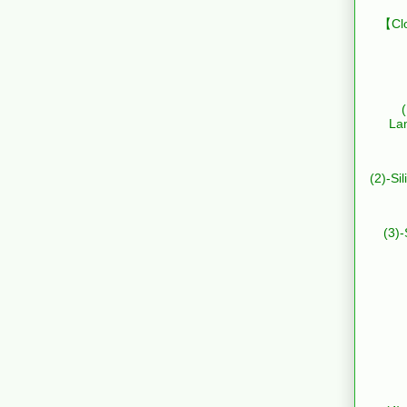
【Clo
La
(2)-Si
(3)-