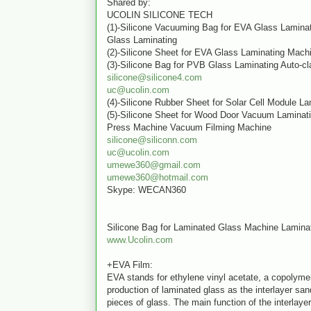
Shared by:
UCOLIN SILICONE TECH
(1)-Silicone Vacuuming Bag for EVA Glass Lamina
Glass Laminating
(2)-Silicone Sheet for EVA Glass Laminating Mach
(3)-Silicone Bag for PVB Glass Laminating Auto-cl
silicone@silicone4.com
uc@ucolin.com
(4)-Silicone Rubber Sheet for Solar Cell Module L
(5)-Silicone Sheet for Wood Door Vacuum Lamina
Press Machine Vacuum Filming Machine
silicone@siliconn.com
uc@ucolin.com
umewe360@gmail.com
umewe360@hotmail.com
Skype: WECAN360
Silicone Bag for Laminated Glass Machine Laminat
www.Ucolin.com
+EVA Film:
EVA stands for ethylene vinyl acetate, a copolymer
production of laminated glass as the interlayer s
pieces of glass. The main function of the interlayer 