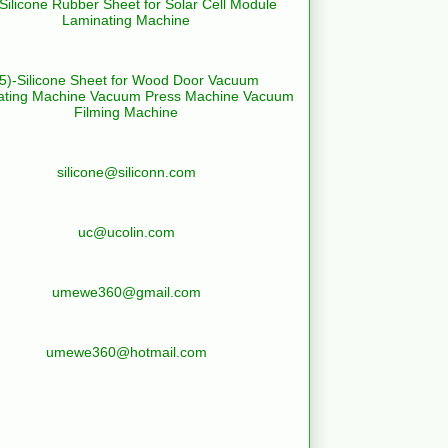
-Silicone Rubber Sheet for Solar Cell Module
Laminating Machine
(5)-Silicone Sheet for Wood Door Vacuum
ating Machine Vacuum Press Machine Vacuum
Filming Machine
silicone@siliconn.com
uc@ucolin.com
umewe360@gmail.com
umewe360@hotmail.com