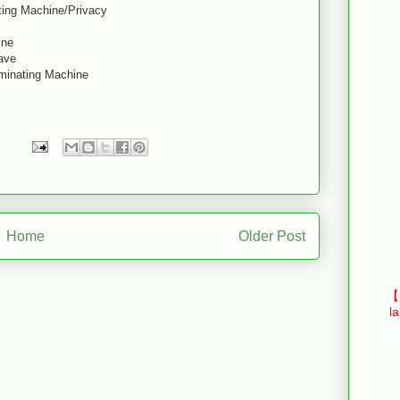
ting Machine/Privacy
ine
ave
aminating Machine
Home
Older Post
【E
l