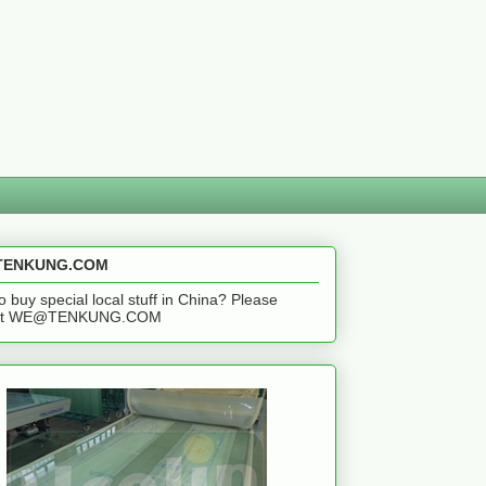
ENKUNG.COM
o buy special local stuff in China? Please
act WE@TENKUNG.COM