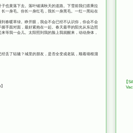
。
叶子也黄落下去。落叶铺满秋天的道路。下雪前我们搭乘拉
。长一身毛。你长一身红毛，我长一身黑毛。一红一黑站在
睡到春暖草绿。睁开眼，我会不会已经不认识你，你会不会
手握手面对面，最好紧抱在一起。春天最早的阳光从东边照
起来等我一会儿。太阳照到我的脸上我就醒来，动动身体，
已经丢了轱辘？城里的朋友，是否全变成老鼠，顺着墙根溜
【Sil
m】
Vac