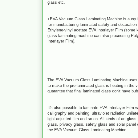
glass etc.
+EVA Vacuum Glass Laminating Machine is a equi
for manufacturing laminated safety and decoration 
Ethylene-vinyl acetate EVA Interlayer Film (some k
glass laminating machine can also processing Pol
Interlayer Film).
The EVA Vacuum Glass Laminating Machine uses 
to make the pre-laminated glass is heating in the 
guarantee that final laminated glass don't have bub
It's also possible to laminate EVA Interlayer Film wi
calligraphy and painting, ultraviolet radiation unilat
light adjusted film and so on. All kinds of art glass
glass, privacy glass, safety glass and solar panel
the EVA Vacuum Glass Laminating Machine.