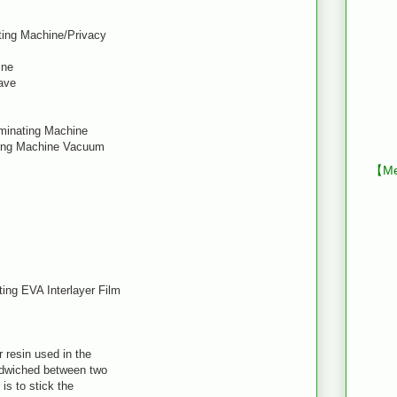
ting Machine/Privacy
ine
ave
aminating Machine
ting Machine Vacuum
【Mes
ing EVA Interlayer Film
 resin used in the
andwiched between two
is to stick the