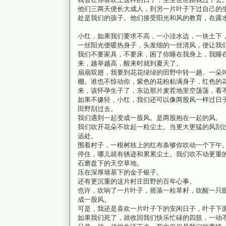
他们三两天便长大成人，到另一片叶子下过自己的
处是我们的孩子。他们接受阳光和风的教育，在露
小红，如果我们要求不高，一小洼水边，一块土下
一丝阳光便暖热身子，头发细的一丝清风，便让我
我们不要家具，不要床，困了你睡在我身上，我睡
来，越举越高，醒来时就到夏天了。
扇扇双翅，我要到花花绿绿的田野中转一趟。一朵
棚。谁也不惊动你，紫色的花粉粘满身子，红色的
来，该怀孕生子了，东边那片麦茬地里空荡荡，看
如果不嫌轻，小红，我们还可以像两股风一样过日
田野刮过去。
我们遇到一起变成一股风。是两股抱在一起的风。
我们吹开花朵不吹起一粒尘土。当更大更猛的风刮
远处。
围着村子，一根树枝上的红布条够你吹动一个下午
停住，哪儿就有锈迹和累累尘土。我们吹不动更重
石磨盘下的天空草地。
压在深厚墙基下的金子银子。
还有更沉重的这片村庄田野的百年心事。
也许，吹响了一片叶子，摇落一粒草籽，吹醒一只
成一股风。
可是，我还是喜欢一片叶子下的安闲日子，叶子下
如果我们死了，就收回我们快乐忙碌的四肢，一动