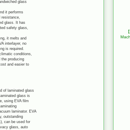
sandwiched glass
nd it performs
d resistance,
ed glass. It has
ted safety glass,
【B
Mach
ing, it melts and
VA interlayer, no
ng is required.
limatic conditions,
d the producing
cost and easier to
d of laminated glass
laminated glass is
re, using EVA film
 laminating
vacuum laminator. EVA
y, outstanding
), can be used for
rivacy glass, auto