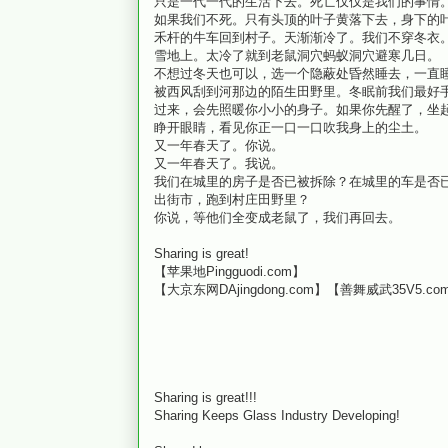
只是一代一代的生活下去。死亡仅仅是我们的事情
如果我们不死。只有头顶的叶子黄落下去，身下的
禾杆的牛车回到村子。天渐渐冷了。我们不穿冬衣
雪地上。太冷了就到老鼠洞穴蚂蚁洞穴避寒几日。
不想过冬天也可以，选一个隐蔽处昏然睡去，一直
被西风刮到河那边的陌生田野里。冬眠前我们最好
过来，会先照暖你小小的身子。如果你先醒了，坐
睁开眼睛，看见你正一口一口吹我身上的尘土。
又一年春天了。你说。
又一年春天了。我说。
我们在城里的房子是否已被拆除？在城里的车是否
出街市，跑到村庄田野里？
你说，等他们全变成老鼠了，我们再回去。
Sharing is great!
【苹果地Pingguodi.com】
【大京东网DAjingdong.com】【善舞威武35V5.co
Sharing is great!!!
Sharing Keeps Glass Industry Developing!