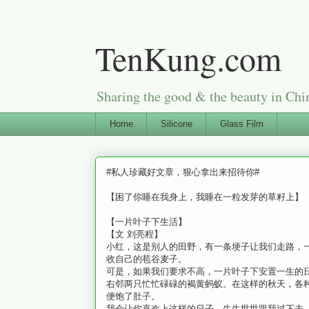
TenKung.com
Sharing the good & the beauty i
Home
Silicone
Glass Film
#私人珍藏好文章，狠心拿出来招待你#
【困了你睡在我身上，我睡在一粒发芽的草籽上】
【一片叶子下生活】
【文 刘亮程】
小红，这是别人的田野，有一条埂子让我们走路，
收自己的苞谷麦子。
可是，如果我们要求不高，一片叶子下安置一生的
右邻两只忙忙碌碌的褐黄蚂蚁。在这样的秋天，各
便饱了肚子。
我会让你喜欢上这样的日子，生生世世跟我过下去