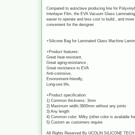
Compared to autoclave producing line for Polyviny
Interlayer Film, the EVA Vacuum Glass Laminatin
easier to operate and less cost to build., and more 
convenient for the designer.
+Silicone Bag for Laminated Glass Machine Lamina
+Product features:
Great heat-resistant,
Great aging-resistance ,
Great resistance to EVA
Anti-corrosive,
Environment-friendly,
Long-use life,
+Product specification:
1) Common thickness: 3mm
2) Maximum width:3800mm without any joints
3) Any length
4) Common color: Milky (other color is available f
5) Custom as customers require
All Rights Reserved By UCOLIN SILICONE TECH