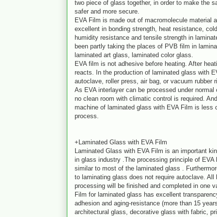
two piece of glass together, in order to make the 
safer and more secure.
EVA Film is made out of macromolecule material a
excellent in bonding strength, heat resistance, col
humidity resistance and tensile strength in laminat
been partly taking the places of PVB film in lamina
laminated art glass, laminated color glass.
EVA film is not adhesive before heating. After heat
reacts. In the production of laminated glass with E
autoclave, roller press, air bag, or vacuum rubber ri
As EVA interlayer can be processed under normal c
no clean room with climatic control is required. An
machine of laminated glass with EVA Film is less 
process.
+Laminated Glass with EVA Film
Laminated Glass with EVA Film is an important kin
in glass industry .The processing principle of EVA 
similar to most of the laminated glass . Furthermo
to laminating glass does not require autoclave. All
processing will be finished and completed in one 
Film for laminated glass has excellent transparenc
adhesion and aging-resistance (more than 15 years
architectural glass, decorative glass with fabric, p