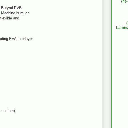
(4)
l Butyral PVB
g Machine is much
flexible and
Lamin
ting EVA Interlayer
or custom)