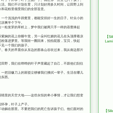
生活。我们不计划生育，只计划好用多久时间，让田野上到
水和花粉里领受我们的全部旨意。
，一个浅浅的牛蹄窝里，都能安排好一生的日子。针尖小的
们凉爽半个下午。
在一粒发芽的草籽上，梦中我们被两只手一样的蓓蕾捧起
叫紫娴的花上你睡午觉，另一朵叫红媚的花儿在头顶撑着凉
【Sil
花粉落进梦里。等我转一圈回来，拍拍屁股，宝贝，快起
Lami
不见一个我们的孩子。
子。春天的早晨你从东边的那条山谷吹过来，我从南边那片
过田野，我们在哗哗的叶子声里藏起了自己，不跟他们刮往
。一把旧镰刀上的斑驳尘锈够我们拂拭一辈子。生活在哪儿
的东西。
眼睛里的天空大地――这些永恒的卑小事情，才让我们想变
面怀孕，叶子上产子。
不动躺在那里。不要把我们的死亡告诉孩子们。他们面对的
【Sili