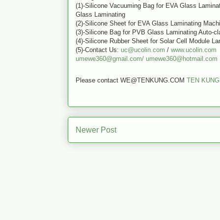
(1)-Silicone Vacuuming Bag for EVA Glass Lamina
Glass Laminating
(2)-Silicone Sheet for EVA Glass Laminating Mach
(3)-Silicone Bag for PVB Glass Laminating Auto-cl
(4)-Silicone Rubber Sheet for Solar Cell Module L
(5)-Contact Us:
uc@ucolin.com
/
www.ucolin.com
umewe360@gmail.com/
umewe360@hotmail.com
Please contact WE@TENKUNG.COM
TEN KUNG
Newer Post