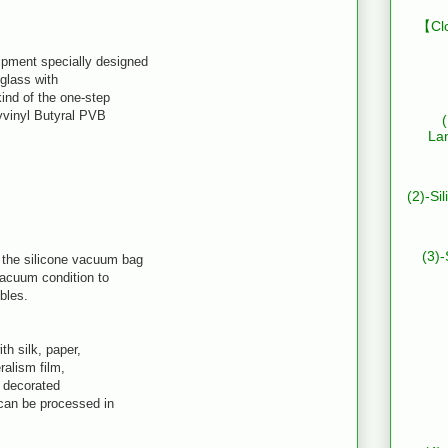
【Clo
pment specially designed
glass with
ind of the one-step
yvinyl Butyral PVB
La
(2)-Si
(3)-
the silicone vacuum bag
vacuum condition to
bles.
th silk, paper,
eralism film,
, decorated
 can be processed in