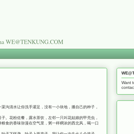
n China WE@TENKUNG.COM
WE@T
Want t
cont
一渠沟清水让你洗手濯足，没有一小块地，播自己的种子，
日子。花粉佐餐，露水茶饮，左邻一只叫花姑娘的甲壳虫，
种粮食的香味弥漫在空气里，粥一样稠浓的西北风，喝一口
。叶子下怀孕，叶子上面产子。我让你一次生七八个孩子。