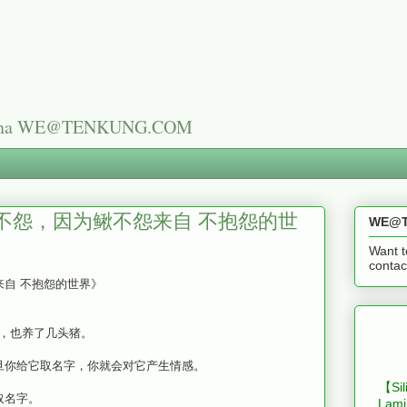
n China WE@TENKUNG.COM
不怨，因为鳅不怨来自 不抱怨的世
WE@T
Want t
cont
自 不抱怨的世界
》
狱生活，也养了几头猪。
一旦你给它取名字，你就会对它产生情感。
【Sil
取名字。
Lami