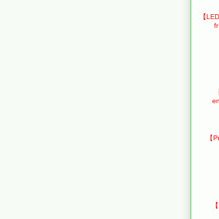
【LED 
f
【
en
【Pr
【