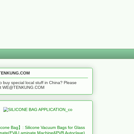
ENKUNG.COM
o buy special local stuff in China? Please
act WE@TENKUNG.COM
icone Bag】: Silicone Vacuum Bags for Glass
nate(EVA Laminate Machine&PVB Autoclave)