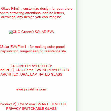
Glass Film】: customize design for your store
ront to attracting attentions, can be letters,
drawings, any design you can imagine
Solar EVA Film】: for making solar panel
capsulation, longest eaging resistance life
CNC-INTERLAYER TECH:
oduct 1】CNC-Force EVA INERLAYER FOR
ARCHITECTURAL LAMINATED GLASS
eva@evafilms.com
Product 2】CNC-SmartSMART FILM FOR
PRIVACY SWITCHABLE GLASS