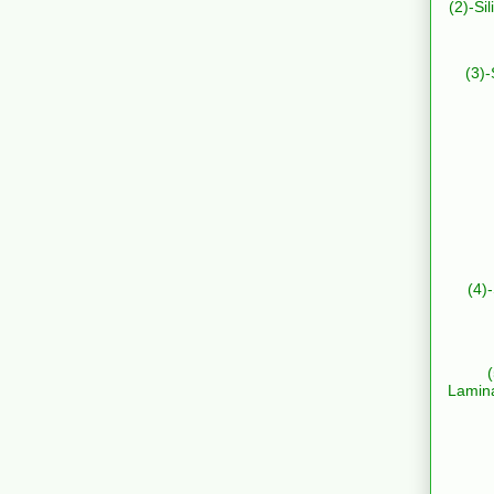
(2)-Si
(3)-
(4)
Lamin