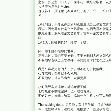
之前，办公室门口长了一棵小花，我给它取名，花
大学养的乌龟叫Metro。
这次养了一只泥鳅（本来两只，死了一只），给它
界。
汤唯问我，为什么你这次那么情愿说自己是文艺青
我说，因为乔布什是个文艺青年，也因为乔布什是
以此看来，罗永浩是文艺青年，雷军不是文艺青年
口。
汤唯说，回答的真好，给你一个吻。
鳅不怨来自不抱怨的世界。
马云说过，我们不要抱怨，不要抱怨别人怎么怎么
不要抱怨老板怎么怎么样，不要抱怨时代怎么怎么
我是个容易抱怨的人，所以鳅不怨可以提醒我。
心存感恩，自然就不会抱怨。
不要抱怨，从自己出发，走得更美。
小时候经常抓泥鳅，对泥鳅很了解。
但打死都不敢吃泥鳅，也不敢吃黄鳝。
泥鳅好养，好动，给室内添加一点生机，也可以给
The walking dead, 第四季，看得很失望，
今天煮桂林米粉，没吃完，刚刚热了一些当夜宵吃