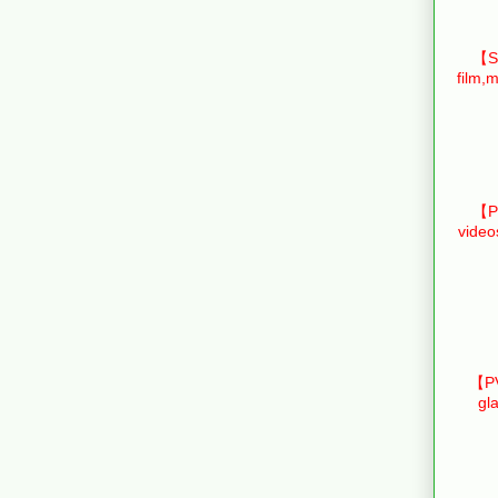
【Sm
film,m
【Pr
video
【PV
gl