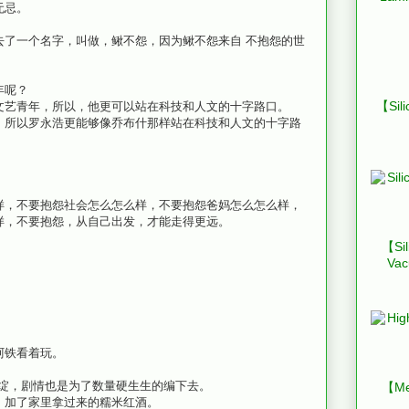
无忌。
去了一个名字，叫做，鳅不怨，因为鳅不怨来自 不抱怨的世
年呢？
【Sili
文艺青年，所以，他更可以站在科技和人文的十字路口。
，所以罗永浩更能够像乔布什那样站在科技和人文的十字路
样，不要抱怨社会怎么怎么样，不要抱怨爸妈怎么怎么样，
样，不要抱怨，从自己出发，才能走得更远。
【Sil
Vac
阿铁看着玩。
很多的破绽，剧情也是为了数量硬生生的编下去。
【Mes
，加了家里拿过来的糯米红酒。