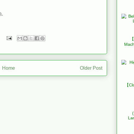
的。
【B
Mach
Home
Older Post
【Clo
La