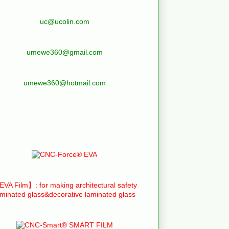
uc@ucolin.com
umewe360@gmail.com
umewe360@hotmail.com
VA Film】: for making architectural safety
aminated glass&decorative laminated glass