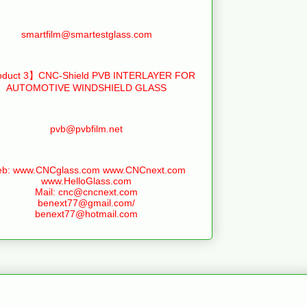
smartfilm@smartestglass.com
duct 3】CNC-Shield PVB INTERLAYER FOR
AUTOMOTIVE WINDSHIELD GLASS
pvb@pvbfilm.net
b: www.CNCglass.com www.CNCnext.com
www.HelloGlass.com
Mail: cnc@cncnext.com
benext77@gmail.com/
benext77@hotmail.com